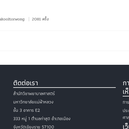
akooltorwong
2081 ครั้ง
ติดต่อเรา
กา
เห
สำนักวิชาพยาบาลศาสตร์
มหาวิทยาลัยแม่ฟ้าหลวง
การ
ชั้น 3 อาคาร E2
ประ
ศาส
333 หมู่ 1 ตำบลท่าสุด อำเภอเมือง
เว
จังหวัดเชียงราย 57100