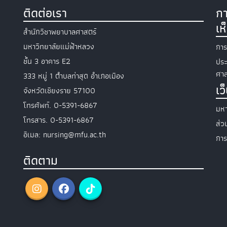
ติดต่อเรา
กา
เห
สำนักวิชาพยาบาลศาสตร์
มหาวิทยาลัยแม่ฟ้าหลวง
การ
ชั้น 3 อาคาร E2
ประ
ศาส
333 หมู่ 1 ตำบลท่าสุด อำเภอเมือง
เว
จังหวัดเชียงราย 57100
โทรศัพท์. 0-5391-6867
มหา
โทรสาร. 0-5391-6867
ส่
อีเมล: nursing@mfu.ac.th
การ
ติดตาม