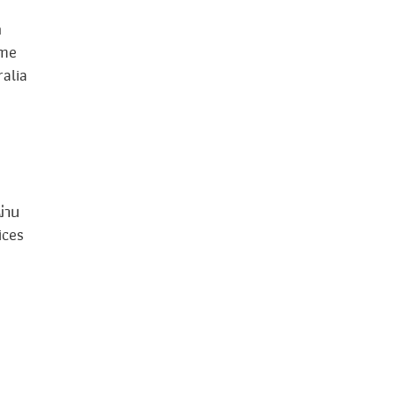
ก
ome
alia
่าน
ices