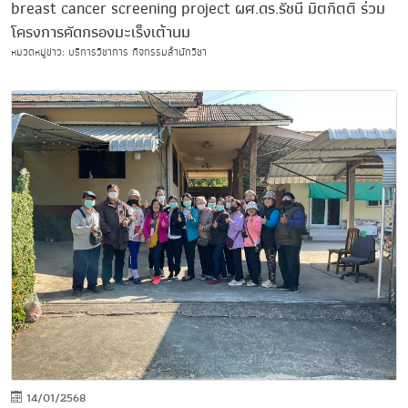
breast cancer screening project ผศ.ดร.รัชนี มิตกิตติ ร่วม
โครงการคัดกรองมะเร็งเต้านม
หมวดหมู่ข่าว: บริการวิชาการ กิจกรรมสำนักวิชา
14/01/2568