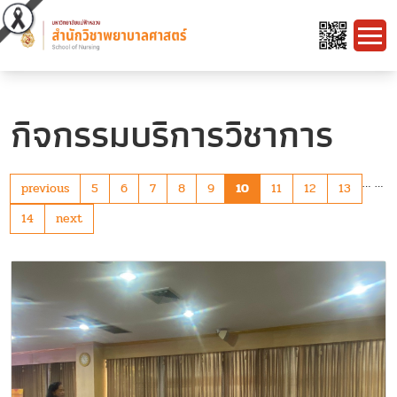
กิจกรรมบริการวิชาการ
…
…
previous
5
6
7
8
9
10
11
12
13
14
next