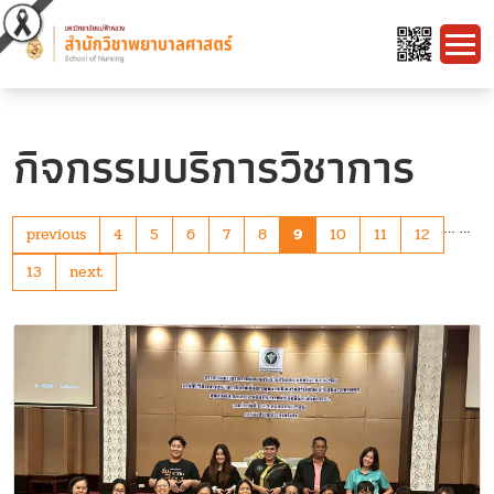
กิจกรรมบริการวิชาการ
…
…
previous
4
5
6
7
8
9
10
11
12
13
next