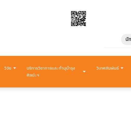
นั
วิจัย
บริการวิชาการและทำนุบำรุง
วิเทศสัมพันธ์
ศิลปะฯ