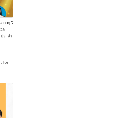
งสาวสุธี
วัล
 ประจํา
l for