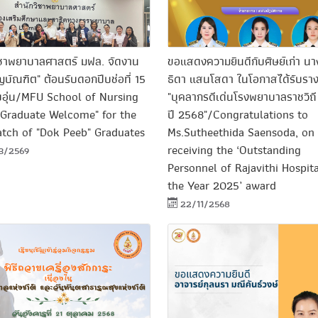
ิชาพยาบาลศาสตร์ มฟล. จัดงาน
ขอแสดงความยินดีกับศิษย์เก่า นา
ญบัณฑิต" ต้อนรับดอกปีบช่อที่ 15
ธิดา แสนโสดา ในโอกาสได้รับราง
บอุ่น/MFU School of Nursing
"บุคลากรดีเด่นโรงพยาบาลราชวิถี
"Graduate Welcome" for the
ปี 2568"/Congratulations to
atch of "Dok Peeb" Graduates
Ms.Sutheethida Saensoda, on
receiving the ‘Outstanding
3/2569
Personnel of Rajavithi Hospita
the Year 2025’ award
22/11/2568