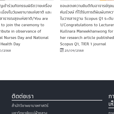
ิญเข้าร่วมกิจกรรมพิธีถวายเครื่อง
ขอแสดงความยินดีกับอาจารย์กุล
ะเนื่องในวันพยาบาลแห่งชาติ และ
คันธ์วงษ์ ที่ได้รับการตีพิมพ์บทคว
ตสาธารณสุขแห่งชาติ/You are
ในวารสารฐาน Scopus Q1 ระดับ
d to join the ceremony to
1/Congratulations to Lecturer
tribute in observance of
Kullnara Maneekhanwong for
al Nurses Day and National
her research article published
 Health Day
Scopus Q1, TIER 1 journal
0/2568
25/09/2568
ติดต่อเรา
กา
เห
สำนักวิชาพยาบาลศาสตร์
มหาวิทยาลัยแม่ฟ้าหลวง
การ