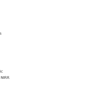
ร
ic
h NIRR