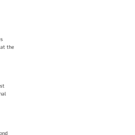
าร
at the
st
nal
yond