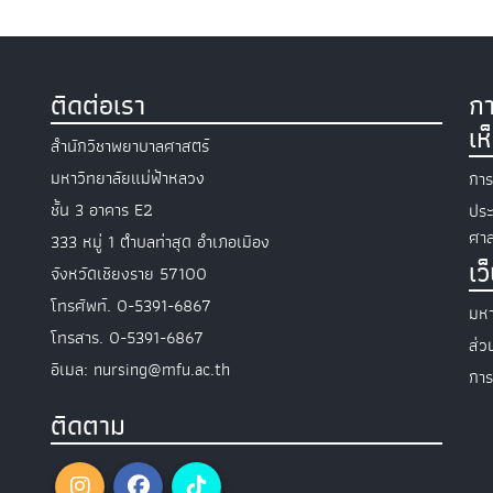
ติดต่อเรา
กา
เห
สำนักวิชาพยาบาลศาสตร์
มหาวิทยาลัยแม่ฟ้าหลวง
การ
ชั้น 3 อาคาร E2
ประ
ศาส
333 หมู่ 1 ตำบลท่าสุด อำเภอเมือง
เว
จังหวัดเชียงราย 57100
โทรศัพท์. 0-5391-6867
มหา
โทรสาร. 0-5391-6867
ส่
อีเมล: nursing@mfu.ac.th
การ
ติดตาม