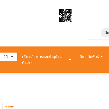
นั
วิจัย
บริการวิชาการและทำนุบำรุง
วิเทศสัมพันธ์
ศิลปะฯ
next