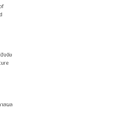
of
d
ปัจจัย
ture
อกาสผล