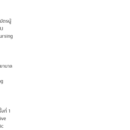
ัตรผู้
FU
ursing
พยาบาล
ng
งที่ 1
ive
ic