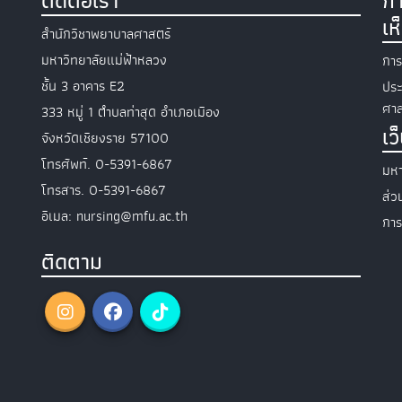
ติดต่อเรา
กา
เห
สำนักวิชาพยาบาลศาสตร์
มหาวิทยาลัยแม่ฟ้าหลวง
การ
ชั้น 3 อาคาร E2
ประ
ศาส
333 หมู่ 1 ตำบลท่าสุด อำเภอเมือง
เว
จังหวัดเชียงราย 57100
โทรศัพท์. 0-5391-6867
มหา
โทรสาร. 0-5391-6867
ส่
อีเมล: nursing@mfu.ac.th
การ
ติดตาม