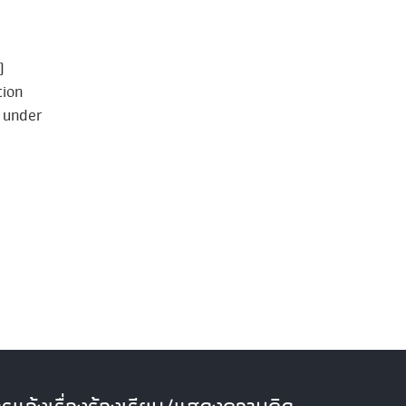
)
tion
) under