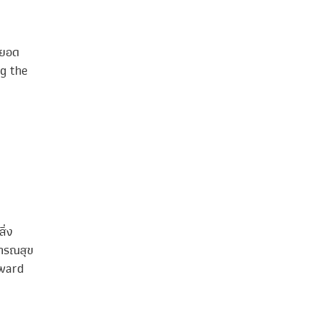
ยยอด
ng the
ิ่ง
ารณสุข
award