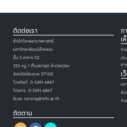
ติดต่อเรา
กา
เห
สำนักวิชาพยาบาลศาสตร์
มหาวิทยาลัยแม่ฟ้าหลวง
การ
ชั้น 3 อาคาร E2
ประ
ศาส
333 หมู่ 1 ตำบลท่าสุด อำเภอเมือง
เว
จังหวัดเชียงราย 57100
โทรศัพท์. 0-5391-6867
มหา
โทรสาร. 0-5391-6867
ส่
อีเมล: nursing@mfu.ac.th
การ
ติดตาม