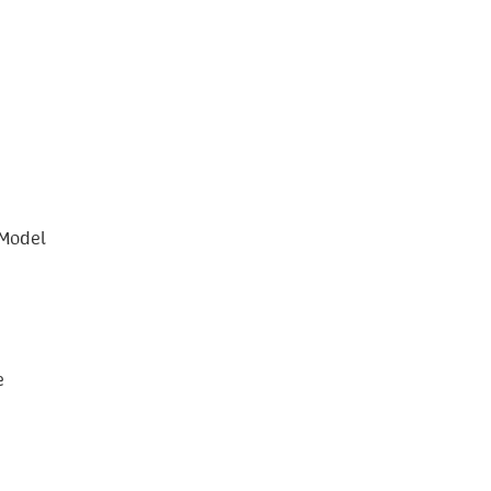
 Model
e