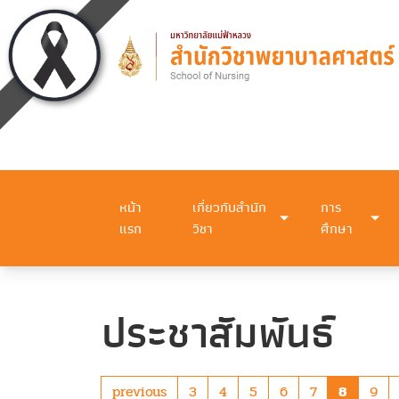
หน้า
เกี่ยวกับสำนัก
การ
แรก
วิชา
ศึกษา
ประชาสัมพันธ์
previous
3
4
5
6
7
8
9