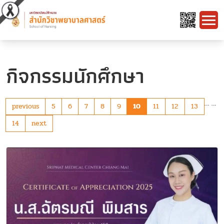
กิจกรรมนักศึกษา
…
…
previous
5
6
7
8
9
10
11
12
13
14
next